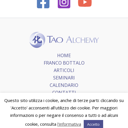
HOME
FRANCO BOTTALO
ARTICOLI
SEMINARI
CALENDARIO
CONTATTI
Questo sito utilizza i cookie, anche di terze parti: cliccando su
'Accetto' acconsenti all'utilizzo dei cookie. Per maggiori
Copyright © 2026 Tao Alchemy.
Terms and Conditions
|
informazioni o per negare il consenso a tutti o ad alcuni
Privacy Policy
|
Cookie Policy
cookie, consulta
l'informativa
Accetto