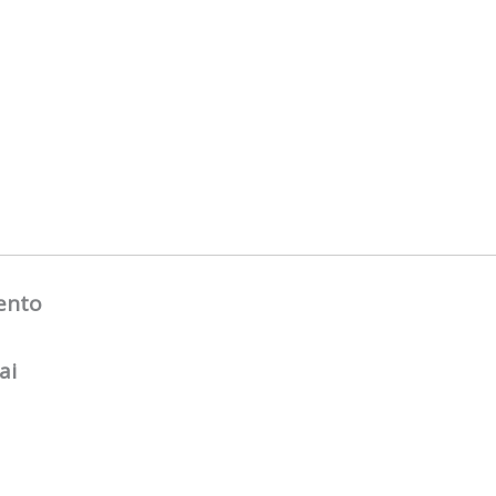
ento
ai