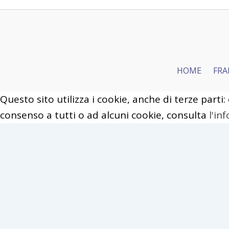
HOME
FRA
Questo sito utilizza i cookie, anche di terze parti:
Copyrig
consenso a tutti o ad alcuni cookie, consulta
l'in
Close
Privacy Overview
This website uses cookies to improve your experi
categorized as necessary are stored on your brows
Necessary