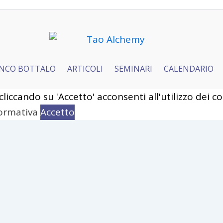
NCO BOTTALO
ARTICOLI
SEMINARI
CALENDARIO
 cliccando su 'Accetto' acconsenti all'utilizzo dei 
ht © 2026 Tao Alchemy.
Terms and Conditions
|
Privacy Policy
|
Cook
formativa
Accetto
ence while you navigate through the website. Out 
er as they are essential for the working of basic