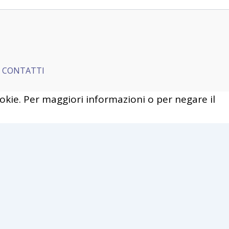
CONTATTI
cookie. Per maggiori informazioni o per negare il
ie Policy
of these cookies, the cookies that are
 functionalities
...