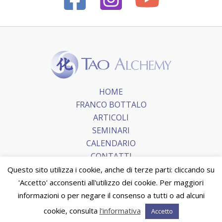
HOME
FRANCO BOTTALO
ARTICOLI
SEMINARI
CALENDARIO
CONTATTI
Questo sito utilizza i cookie, anche di terze parti: cliccando su
'Accetto' acconsenti all'utilizzo dei cookie. Per maggiori
Copyright © 2026 Tao Alchemy.
Terms and Conditions
|
informazioni o per negare il consenso a tutti o ad alcuni
Privacy Policy
|
Cookie Policy
cookie, consulta
l'informativa
Accetto