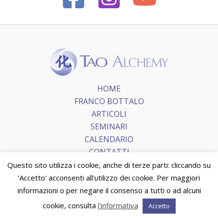
HOME
FRANCO BOTTALO
ARTICOLI
SEMINARI
CALENDARIO
CONTATTI
Questo sito utilizza i cookie, anche di terze parti: cliccando su
'Accetto' acconsenti all'utilizzo dei cookie. Per maggiori
Copyright © 2026 Tao Alchemy.
Terms and Conditions
|
informazioni o per negare il consenso a tutti o ad alcuni
Privacy Policy
|
Cookie Policy
cookie, consulta
l'informativa
Accetto