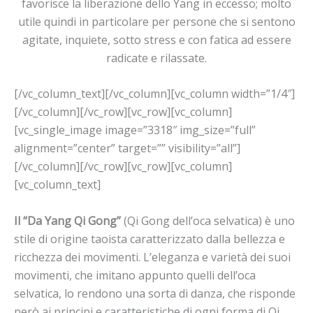
favorisce la liberazione dello Yang in eccesso; molto
utile quindi in particolare per persone che si sentono
agitate, inquiete, sotto stress e con fatica ad essere
radicate e rilassate.
[/vc_column_text][/vc_column][vc_column width=”1/4″]
[/vc_column][/vc_row][vc_row][vc_column]
[vc_single_image image=”3318″ img_size=”full”
alignment=”center” target=”” visibility=”all”]
[/vc_column][/vc_row][vc_row][vc_column]
[vc_column_text]
Il “Da Yang Qi Gong”
(Qi Gong dell’oca selvatica) è uno
stile di origine taoista caratterizzato dalla bellezza e
ricchezza dei movimenti. L’eleganza e varietà dei suoi
movimenti, che imitano appunto quelli dell’oca
selvatica, lo rendono una sorta di danza, che risponde
però ai principi e caratteristiche di ogni forma di Qi